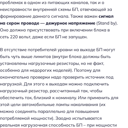
проблемах в одном из питающих каналов, так и о
неисправности внутренней схемы БП, отвечающей за
формирование данного сигнала. Также важен
сигнал
на сером проводе — дежурное напряжение
(Stand by).
Оно должно присутствовать при включении блока в
сеть 220 вольт, даже если БП не запущен.
В отсутствие потребителей уровни на выходе БП могут
быть чуть выше лимитов (внутри блока должны быть
установлены нагрузочные резисторы, но не факт,
особенно для недорогих моделей). Поэтому для
Н
окончательно проверки надо проверить источник под
а
нагрузкой. Для этого к выходам можно подключить
й
нагрузочный резистор, рассчитанный так, чтобы
т
обеспечить ток, близкий к номиналу. Или применить для
и
этой цели автомобильные лампы накаливания (их
:
можно соединять параллельно для повышения
потребляемой мощности). Заодно испытывается
реальная нагрузочная способность БП – при мощности