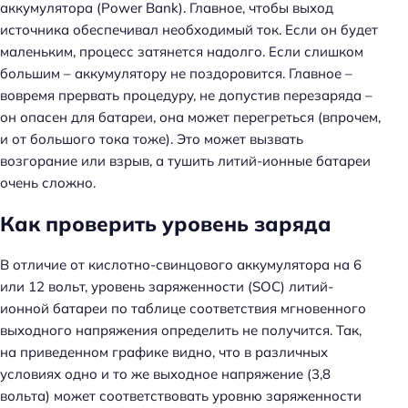
аккумулятора (Power Bank). Главное, чтобы выход
источника обеспечивал необходимый ток. Если он будет
маленьким, процесс затянется надолго. Если слишком
большим – аккумулятору не поздоровится. Главное –
вовремя прервать процедуру, не допустив перезаряда –
он опасен для батареи, она может перегреться (впрочем,
и от большого тока тоже). Это может вызвать
возгорание или взрыв, а тушить литий-ионные батареи
очень сложно.
Как проверить уровень заряда
В отличие от кислотно-свинцового аккумулятора на 6
Н
или 12 вольт, уровень заряженности (SOC) литий-
а
ионной батареи по таблице соответствия мгновенного
й
выходного напряжения определить не получится. Так,
т
на приведенном графике видно, что в различных
и
условиях одно и то же выходное напряжение (3,8
:
вольта) может соответствовать уровню заряженности