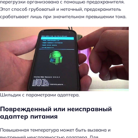
перегрузки организована с помощью предохранителя.
Этот способ грубоватый и неточный, предохранитель
срабатывает лишь при значительном превышении тока.
Шильдик с параметрами адаптера.
Поврежденный или неисправный
адаптер питания
Н
а
Повышенная температура может быть вызвана и
й
внутренней неисправностью адаптера. Для