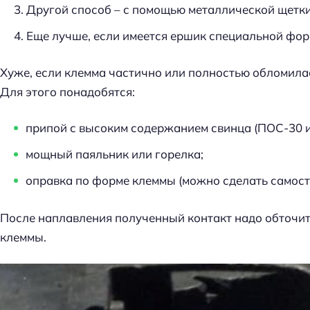
й
Другой способ – с помощью металлической щетки
т
Еще лучше, если имеется ершик специальной фо
и
:
Хуже, если клемма частично или полностью обломилас
Для этого понадобятся:
припой с высоким содержанием свинца (ПОС-30 и т
мощный паяльник или горелка;
оправка по форме клеммы (можно сделать самост
После наплавления полученный контакт надо обточит
клеммы.