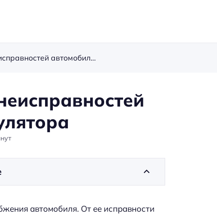
6 основных признаков неисправностей автомобильного аккумулятора
неисправностей
улятора
нут
е
бжения автомобиля. От ее исправности