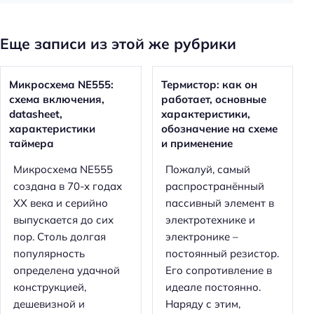
Еще записи из этой же рубрики
Микросхема NE555:
Термистор: как он
схема включения,
работает, основные
datasheet,
характеристики,
характеристики
обозначение на схеме
таймера
и применение
Микросхема NE555
Пожалуй, самый
создана в 70-х годах
распространённый
XX века и серийно
пассивный элемент в
выпускается до сих
электротехнике и
Н
пор. Столь долгая
электронике –
а
популярность
постоянный резистор.
й
определена удачной
Его сопротивление в
т
конструкцией,
идеале постоянно.
и
дешевизной и
Наряду с этим,
: