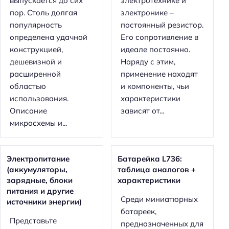
выпускается до сих
электротехнике и
пор. Столь долгая
электронике –
популярность
постоянный резистор.
определена удачной
Его сопротивление в
конструкцией,
идеале постоянно.
дешевизной и
Наряду с этим,
расширенной
применение находят
областью
и компоненты, чьи
использования.
характеристики
Описание
зависят от...
микросхемы и...
Электропитание
Батарейка L736:
(аккумуляторы,
таблица аналогов +
зарядные, блоки
характеристики
питания и другие
Среди миниатюрных
источники энергии)
батареек,
Представьте
предназначенных для