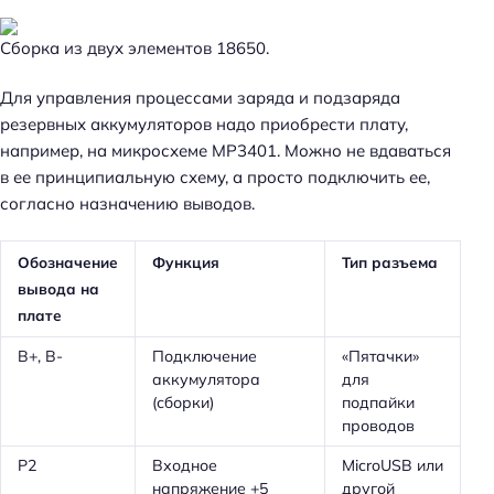
Сборка из двух элементов 18650.
Для управления процессами заряда и подзаряда
резервных аккумуляторов надо приобрести плату,
например, на микросхеме MP3401. Можно не вдаваться
в ее принципиальную схему, а просто подключить ее,
согласно назначению выводов.
Обозначение
Функция
Тип разъема
вывода на
плате
B+, B-
Подключение
«Пятачки»
аккумулятора
для
(сборки)
подпайки
проводов
P2
Входное
MicroUSB или
напряжение +5
другой