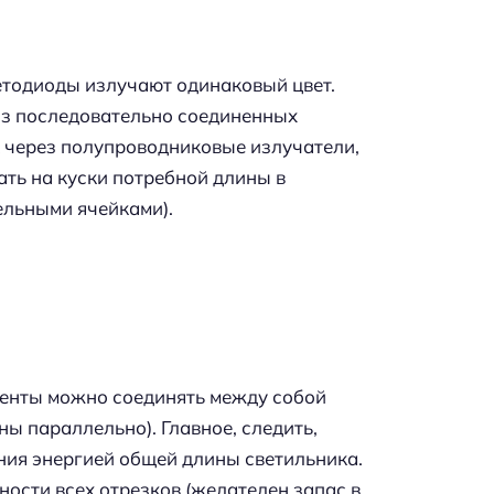
ветодиоды излучают одинаковый цвет.
 из последовательно соединенных
к через полупроводниковые излучатели,
ть на куски потребной длины в
ельными ячейками).
 ленты можно соединять между собой
ы параллельно). Главное, следить,
ния энергией общей длины светильника.
ости всех отрезков (желателен запас в