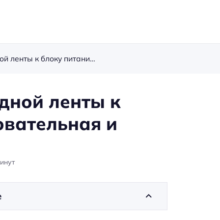
Подключение светодиодной ленты к блоку питания (последовательная и параллельная схема)
дной ленты к
овательная и
инут
е