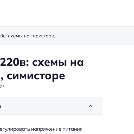
Регулятор напряжения 220в: схемы на тиристоре, транзисторе, симисторе
220в: схемы на
, симисторе
ут
е
регулировать напряжение питания