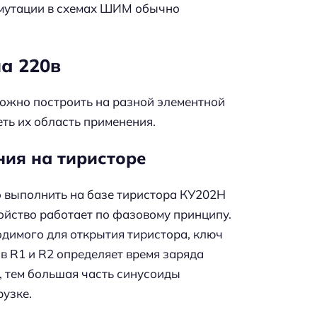
ммутации в схемах ШИМ обычно
а 220в
можно построить на разной элементной
еть их область применения.
ния на тиристоре
 выполнить на базе тиристора КУ202Н
ойство работает по фазовому принципу.
одимого для открытия тиристора, ключ
ов R1 и R2 определяет время заряда
, тем большая часть синусоиды
рузке.