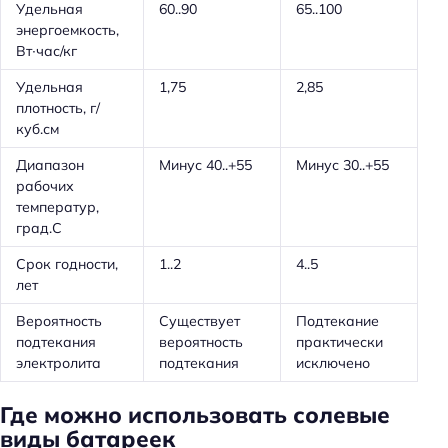
Удельная
60..90
65..100
энергоемкость,
Вт∙час/кг
Удельная
1,75
2,85
плотность, г/
куб.см
Диапазон
Минус 40..+55
Минус 30..+55
рабочих
температур,
град.С
Срок годности,
1..2
4..5
лет
Вероятность
Существует
Подтекание
подтекания
вероятность
практически
электролита
подтекания
исключено
Где можно использовать солевые
виды батареек