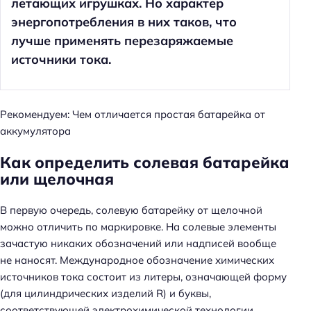
летающих игрушках. Но характер
энергопотребления в них таков, что
лучше применять перезаряжаемые
источники тока.
Рекомендуем: Чем отличается простая батарейка от
аккумулятора
Как определить солевая батарейка
Н
или щелочная
а
й
В первую очередь, солевую батарейку от щелочной
т
можно отличить по маркировке. На солевые элементы
и
зачастую никаких обозначений или надписей вообще
:
не наносят. Международное обозначение химических
источников тока состоит из литеры, означающей форму
(для цилиндрических изделий R) и буквы,
соответствующей электрохимической технологии.