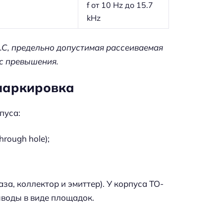
f от 10 Hz до 15.7
kHz
С, предельно допустимая рассеиваемая
с превышения.
 маркировка
пуса:
rough hole);
а, коллектор и эмиттер). У корпуса TO-
ыводы в виде площадок.