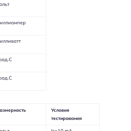
ольт
иллиампер
илливатт
рад.С
рад.С
азмерность
Условия
тестирования
ольт
Ic=10 mA,