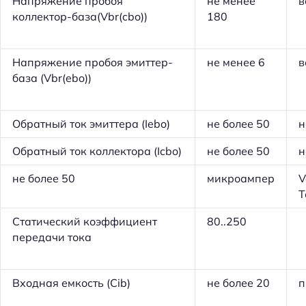
Напряжение пробоя
не менее
в
й
коллектор-база(Vbr(cbo))
180
т
и
Напряжение пробоя эмиттер-
не менее 6
в
:
база (Vbr(ebo))
Обратный ток эмиттера (Iebo)
не более 50
н
Обратный ток коллектора (Icbo)
не более 50
н
не более 50
микроампер
V
Т
Статический коэффициент
80..250
передачи тока
Входная емкость (Cib)
не более 20
п