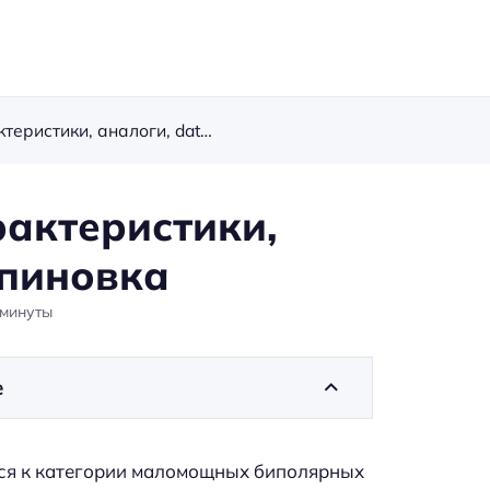
Транзистор 2N5551: характеристики, аналоги, datasheet, распиновка
рактеристики,
спиновка
минуты
е
ся к категории маломощных биполярных