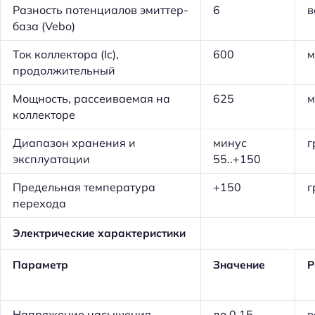
Разность потенциалов эмиттер-
6
в
база (Vebo)
Ток коллектора (Ic),
600
м
продолжительный
Мощность, рассеиваемая на
625
м
коллекторе
Диапазон хранения и
минус
г
эксплуатации
55..+150
Предельная температура
+150
г
перехода
Электрические характеристики
Параметр
Значение
Р
Напряжение насыщения
до 0,15
в