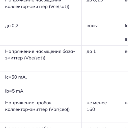
коллектор-эмиттер (Vce(sat))
до 0,2
вольт
I
I
Напряжение насыщения база-
до 1
в
эмиттер (Vbe(sat))
Ic=50 mA,
Ib=5 mA
Напряжение пробоя
не менее
в
коллектор-эмиттер (Vbr(ceo))
160
Н
а