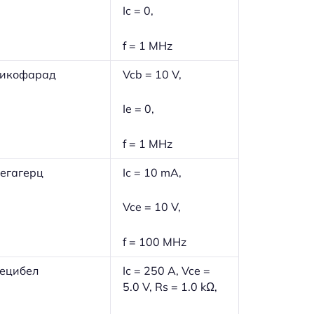
Ic = 0,
f = 1 MHz
икофарад
Vcb = 10 V,
Ie = 0,
f = 1 MHz
егагерц
Iс = 10 mA,
Vce = 10 V,
f = 100 MHz
ецибел
Iс = 250 A, Vce =
5.0 V, Rs = 1.0 kΩ,