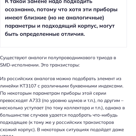
К такой замене надо подходить
осознанно, потому что хотя эти приборы
имеют близкие (но не аналогичные)
параметры и подходящий корпус, могут
быть определенные отличия.
Существуют аналоги полупроводникового триода в
SMD-исполнении. Это транзисторы:
Из российских аналогов можно подобрать элемент из
линейки КТ3107 с различными буквенными индексами.
По некоторым параметрам приборы этой серии
Н
превосходят A733 (по уровню шумов и т.п.), по другим –
а
несколько уступает (по току коллектора и т.п.), однако в
й
большинстве случаев удается подобрать что-нибудь
т
подходящее (к тому же у российских транзисторов
и
схожий корпус). В некоторых ситуациях подойдет даже
: