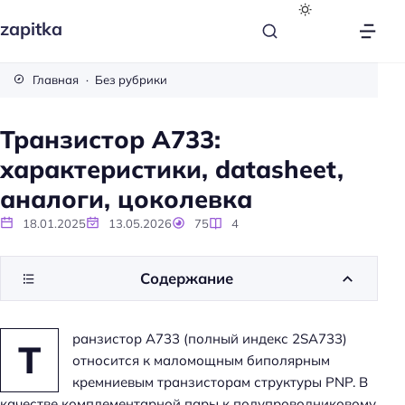
zapitka
Главная
Без рубрики
Транзистор A733:
характеристики, datasheet,
аналоги, цоколевка
18.01.2025
13.05.2026
75
4
Содержание
ранзистор A733 (полный индекс 2SA733)
Т
относится к маломощным биполярным
кремниевым транзисторам структуры PNP. В
качестве комплементарной пары к полупроводниковому