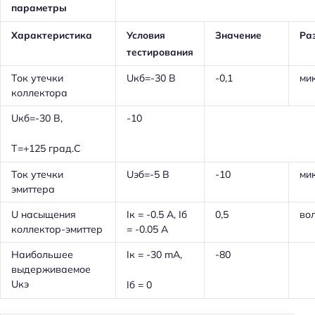
параметры
Характеристика
Условия
Значение
Ра
тестирования
Ток утечки
Uкб=-30 В
-0,1
ми
коллектора
Uкб=-30 В,
-10
T=+125 град.С
Ток утечки
Uэб=-5 В
-10
ми
эмиттера
U насыщения
Iк = -0.5 A, Iб
0,5
во
коллектор-эмиттер
= -0.05 A
Наибольшее
Iк = -30 mA,
-80
выдерживаемое
Uкэ
Iб = 0