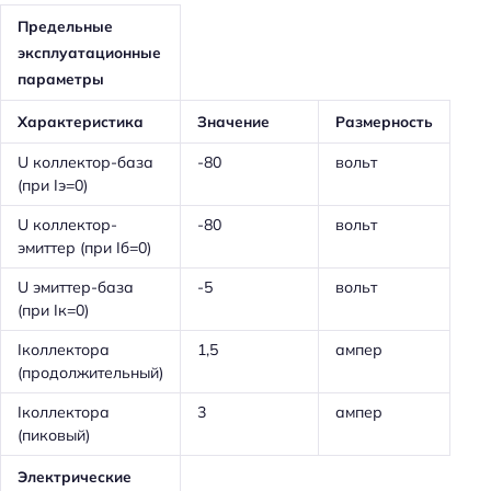
Предельные
эксплуатационные
параметры
Характеристика
Значение
Размерность
U коллектор-база
-80
вольт
(при Iэ=0)
U коллектор-
-80
вольт
эмиттер (при Iб=0)
U эмиттер-база
-5
вольт
(при Iк=0)
Iколлектора
1,5
ампер
(продолжительный)
Iколлектора
3
ампер
(пиковый)
Электрические