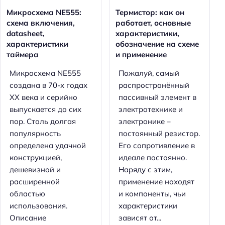
Микросхема NE555:
Термистор: как он
схема включения,
работает, основные
datasheet,
характеристики,
характеристики
обозначение на схеме
таймера
и применение
Микросхема NE555
Пожалуй, самый
создана в 70-х годах
распространённый
XX века и серийно
пассивный элемент в
выпускается до сих
электротехнике и
пор. Столь долгая
электронике –
популярность
постоянный резистор.
определена удачной
Его сопротивление в
конструкцией,
идеале постоянно.
дешевизной и
Наряду с этим,
расширенной
применение находят
областью
и компоненты, чьи
использования.
характеристики
Описание
зависят от...