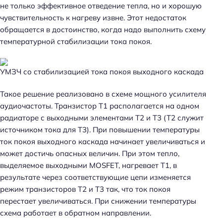
Н
не только эффективное отведение тепла, но и хорошую
а
чувствительность к нагреву извне. Этот недостаток
й
обращается в достоинство, когда надо выполнить схему
т
температурной стабилизации тока покоя.
и
:
УМЗЧ со стабилизацией тока покоя выходного каскада
Такое решение реализовано в схеме мощного усилителя
аудиочастоты. Транзистор T1 располагается на одном
радиаторе с выходными элементами T2 и T3 (T2 служит
источником тока для T3). При повышении температуры
ток покоя выходного каскада начинает увеличиваться и
может достичь опасных величин. При этом тепло,
выделяемое выходными MOSFET, нагревает T1, в
результате через соответствующие цепи изменяется
режим транзисторов T2 и T3 так, что ток покоя
перестает увеличиваться. При снижении температуры
схема работает в обратном направлении.