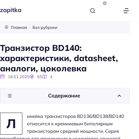
zapitka
Главная
Без рубрики
Транзистор BD140:
характеристики, datasheet,
аналоги, цоколевка
18.01.2025
65
4
Содержание
инейка транзисторов BD136/BD138/BD140
Л
относится к кремниевым биполярным
транзисторам средней мощности. Серия
разработана для применения в усилителях звуковой