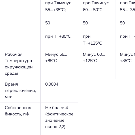
при T=минус
при Т=минус
при T=
55…+35°С;
60…+50°С;
55…+35
50
50
50
при T=+85°С
при
при T=
T=+125°С
Рабочая
Минус 55…
Минус 60…
Минус 
Температура
+85°С
+125°С
+85°С
окружающей
среды
Время
0,0004
переключения,
мкс
Собственная
Не более 4
ёмкость, пФ
(фактическое
значение
около 2,2)