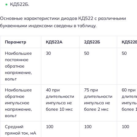
КД522Б.
Основные характеристики диодов КД522 с различными
буквенными индексами сведены в таблицу.
Параметр
КД522А
2Д522Б
КД522
Наибольшее
30
50
50
постоянное
обратное
напряжение,
вольт
Наибольшее
40 при
75 при
60 при
обратное
длительности
длительности
длител
импульсное
импульса не
импульса не
импуль
напряжение,
более 10 мкс
более 2 мкс
более 
вольт
Средний
100
100
100
прямой ток, мА