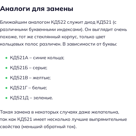
Аналоги для замены
Н
Ближайшим аналогом КД522 служит диод КД521 (с
а
различными буквенными индексами). Он выглядит очень
й
похоже, тот же стеклянный корпус, только цвет
т
кольцевых полос различен. В зависимости от буквы:
и
:
КД521А – синие кольца;
КД521Б – серые;
КД521В – желтые;
КД521Г – белые;
КД521Д – зеленые.
Такая замена в некоторых случаях даже желательна,
так как КД521 имеет несколько лучшие выпрямительные
свойства (меньший обратный ток).