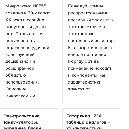
Микросхема NE555
Пожалуй, самый
создана в 70-х годах
распространённый
XX века и серийно
пассивный элемент в
выпускается до сих
электротехнике и
пор. Столь долгая
электронике –
популярность
постоянный резистор.
определена удачной
Его сопротивление в
конструкцией,
идеале постоянно.
дешевизной и
Наряду с этим,
расширенной
применение находят
областью
и компоненты, чьи
использования.
характеристики
Описание
зависят от...
микросхемы и...
Электропитание
Батарейка L736:
(аккумуляторы,
таблица аналогов +
зарядные, блоки
характеристики