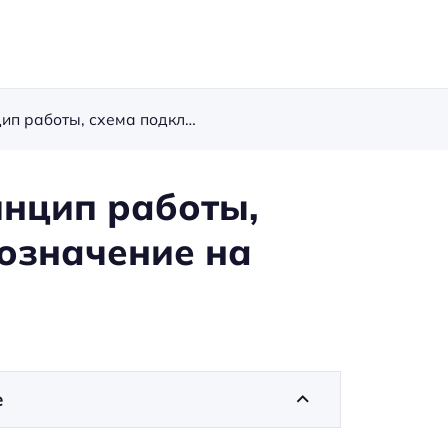
Реле контроля фаз: принцип работы, схема подключения, обозначение на схеме
инцип работы,
означение на
е