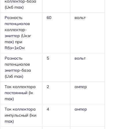
коллектор-база
(Uкб max)
Разность
60
вольт
потенциалов
коллектор-
эмиттер (Uкэr
max) при
Rбэ=1кОм
Разность
5
вольт
потенциалов
эмиттер-база
(Uэб max)
Ток коллектора
2
ампер
постоянный (Iк
max)
Ток коллектора
4
ампер
импульсный (Iки
max)