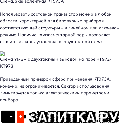
Схема, эквивалентная КТ973А
Использовать составной транзистор можно в любой
области, характерной для биполярных приборов
соответствующей структуры – в линейном или ключевом
режиме. Наличие комплементарной пары позволяет
строить каскады усиления по двухтактной схеме.
Схема УМЗЧ с двухтактным выходом на паре КТ972-
КТ973
Н
Приведенным примером сфера применения КТ973А,
а
конечно, не ограничивается. Сектор использования
й
лимитируется только электрическими параметрами
т
прибора.
и
: