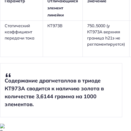
Параметр
Отличающийся
Значение
элемент
линейки
Статический
КТ973В
750..5000 (у
коэффициент
КТ973А верхняя
передачи тока
граница h21э не
регламентируется)
Содержание драгметаллов в триоде
КТ973А сводится к наличию золота в
количестве 3,6144 грамма на 1000
элементов.