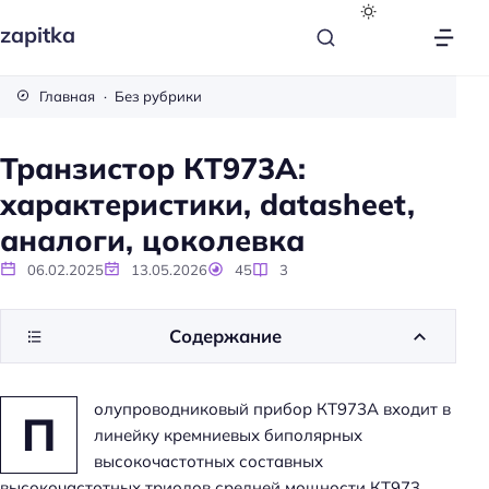
zapitka
Главная
Без рубрики
Транзистор КТ973А:
характеристики, datasheet,
аналоги, цоколевка
06.02.2025
13.05.2026
45
3
Содержание
олупроводниковый прибор КТ973А входит в
П
линейку кремниевых биполярных
высокочастотных составных
высокочастотных триодов средней мощности КТ973.