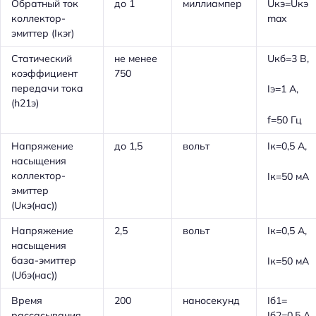
Обратный ток
до 1
миллиампер
Uкэ=Uкэ
коллектор-
max
эмиттер (Iкэr)
Статический
не менее
Uкб=3 В,
коэффициент
750
передачи тока
Iэ=1 А,
(h21э)
f=50 Гц
Напряжение
до 1,5
вольт
Iк=0,5 А,
насыщения
коллектор-
Iк=50 мА
эмиттер
(Uкэ(нас))
Напряжение
2,5
вольт
Iк=0,5 А,
насыщения
база-эмиттер
Iк=50 мА
(Uбэ(нас))
Время
200
наносекунд
Iб1=
рассасывания
Iб2=0,5 А,