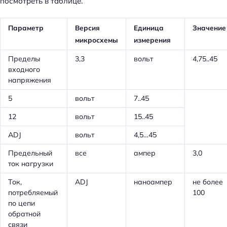
посмотреть в таблице.
Параметр
Версия
Единица
Значение
микросхемы
измерения
Пределы
3,3
вольт
4,75..45
входного
напряжения
5
вольт
7..45
12
вольт
15..45
ADJ
вольт
4,5…45
Предельный
все
ампер
3,0
ток нагрузки
Ток,
ADJ
наноампер
не более
потребляемый
100
по цепи
обратной
связи