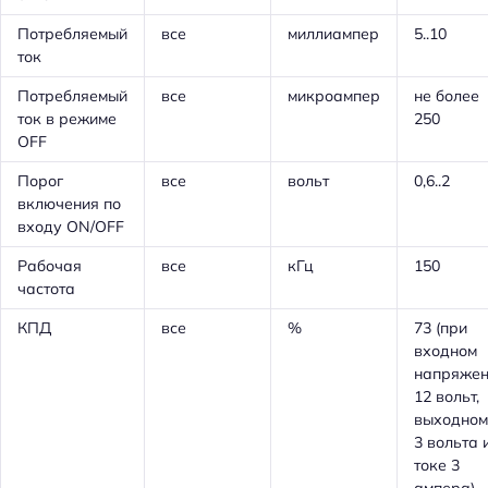
Потребляемый
все
миллиампер
5..10
ток
Потребляемый
все
микроампер
не более
ток в режиме
250
OFF
Порог
все
вольт
0,6..2
включения по
входу ON/OFF
Рабочая
все
кГц
150
частота
КПД
все
%
73 (при
входном
напряжен
12 вольт,
выходном
3 вольта 
токе 3
ампера)