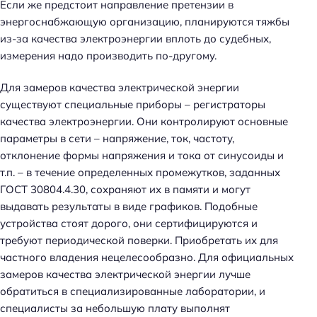
Если же предстоит направление претензии в
Н
энергоснабжающую организацию, планируются тяжбы
а
из-за качества электроэнергии вплоть до судебных,
й
измерения надо производить по-другому.
т
и
Для замеров качества электрической энергии
:
существуют специальные приборы – регистраторы
качества электроэнергии. Они контролируют основные
параметры в сети – напряжение, ток, частоту,
отклонение формы напряжения и тока от синусоиды и
т.п. – в течение определенных промежутков, заданных
ГОСТ 30804.4.30, сохраняют их в памяти и могут
выдавать результаты в виде графиков. Подобные
устройства стоят дорого, они сертифицируются и
требуют периодической поверки. Приобретать их для
частного владения нецелесообразно. Для официальных
замеров качества электрической энергии лучше
обратиться в специализированные лаборатории, и
специалисты за небольшую плату выполнят