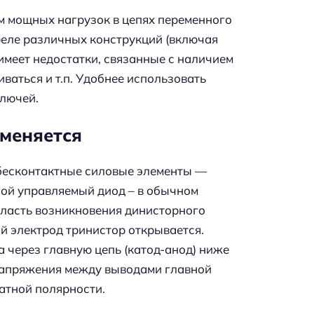
м мощных нагрузок в цепях переменного
реле различных конструкций (включая
б имеет недостатки, связанные с наличием
иваться и т.п. Удобнее использовать
лючей.
именяется
 бесконтактные силовые элементы —
бой управляемый диод – в обычном
бласть возникновения динисторного
й электрод тринистор открывается.
 через главную цепь (катод-анод) ниже
 напряжения между выводами главной
атной полярности.