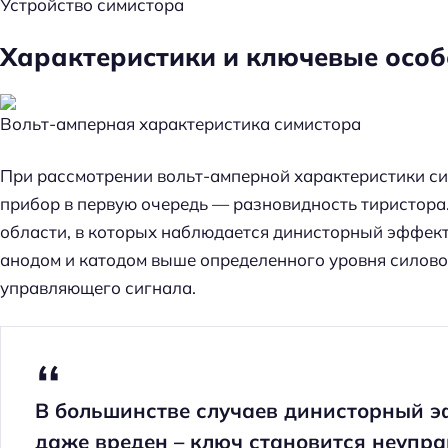
Устройство симистора
Характеристики и ключевые особ
Вольт-амперная характеристика симистора
При рассмотрении вольт-амперной характеристики сим
прибор в первую очередь — разновидность тиристора.
области, в которых наблюдается динисторный эффек
анодом и катодом выше определенного уровня силово
управляющего сигнала.
Н
В большинстве случаев динисторный эф
а
даже вреден – ключ становится неупр