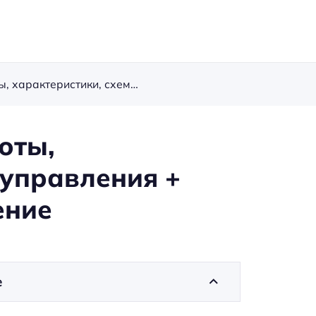
Симистор: принцип работы, характеристики, схема управления + обозначение, подключение
оты,
 управления +
ение
е