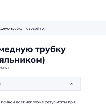
Пайка меди: чем паять медную трубку (газовой горелкой и паяльником)
 медную трубку
аяльником)
минут
е
 пайкой дает неплохие результаты при