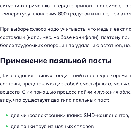
й
ситуациях применяют твердые припои – например, на о
т
температуру плавления 600 градусов и выше, при это
и
:
При выборе флюса надо учитывать, что медь и ее сп
составами (например, на базе канифоли), поэтому пр
более трудоемких операций по удалению остатков, не
Применение паяльной пасты
Для создания паяных соединений в последнее время 
составы, представляющие собой смесь флюса, мельч
веществ. С их помощью процесс пайки и лужения облег
виду, что существует два типа паяльных паст:
для микроэлектроники (пайка SMD-компонентов, и
для пайки труб из медных сплавов.