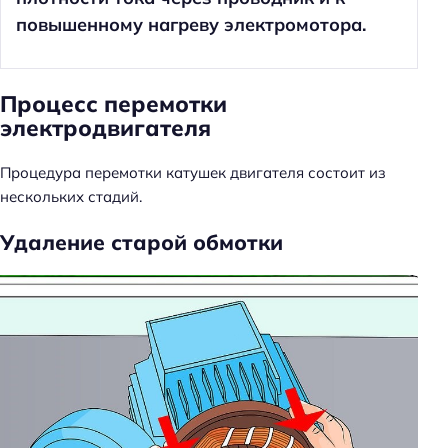
повышенному нагреву электромотора.
Н
а
й
Процесс перемотки
т
электродвигателя
и
:
Процедура перемотки катушек двигателя состоит из
нескольких стадий.
Удаление старой обмотки