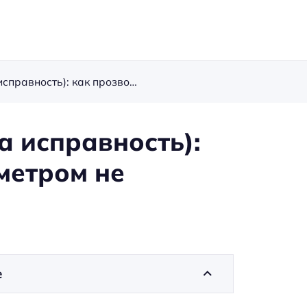
Проверка симистора (на исправность): как прозвонить мультиметром не выпаивая из платы
а исправность):
метром не
е