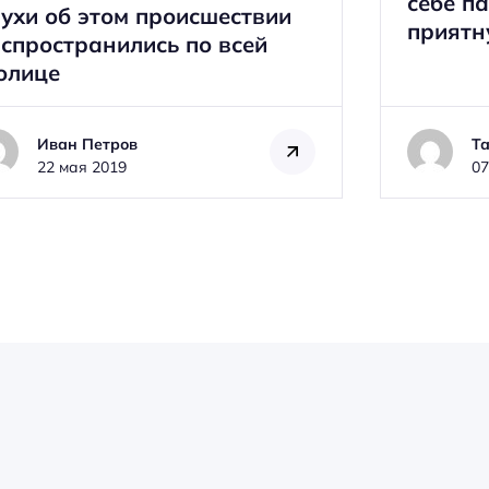
себе п
ухи об этом происшествии
приятн
спространились по всей
олице
Иван Петров
Т
22 мая 2019
07