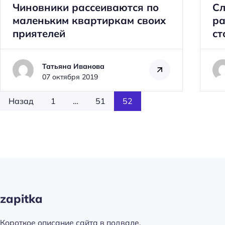
Чиновники рассеиваются по
Сл
маленьким квартиркам своих
ра
приятелей
ст
Н
а
Татьяна Иванова
й
07 октября 2019
т
и
Назад
1
…
51
52
:
zapitka
Короткое описание сайта в подвале.