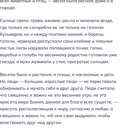
всех животных и птиц, — весна была весною даже и в
городе.
Солнце грело, трава, оживая, росла и зеленела везде,
где только не соскребли ее, не только на газонах
бульваров, но и между плитами камней, и березы,
тополи, черемуха распускали свои клейкие и пахучие
листья, липы надували лопавшиеся почки; галки,
воробьи и голуби по-весеннему радостно готовили уже
гнезда, и мухи жужжали у стен, пригретые солнцем.
Веселы были и растения, и птицы, и насекомые, и дети.
Но люди — большие, взрослые люди — не переставали
обманывать и мучать себя и друг друга. Люди считали,
что священно и важно не это весеннее утро, не эта
красота мира Божия, данная для блага всех существ, —
красота, располагающая к миру, согласию и любви, а
священно и важно то, что́ они сами выдумали, чтобы
властвовать друг над другом.