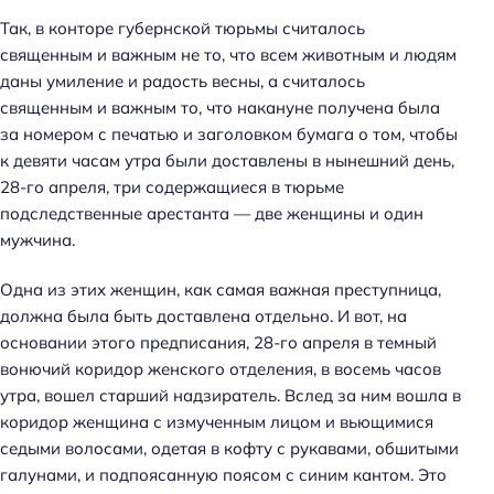
Так, в конторе губернской тюрьмы считалось
священным и важным не то, что всем животным и людям
даны умиление и радость весны, а считалось
священным и важным то, что накануне получена была
за номером с печатью и заголовком бумага о том, чтобы
к девяти часам утра были доставлены в нынешний день,
28-го апреля, три содержащиеся в тюрьме
подследственные арестанта — две женщины и один
мужчина.
Одна из этих женщин, как самая важная преступница,
должна была быть доставлена отдельно. И вот, на
основании этого предписания, 28-го апреля в темный
вонючий коридор женского отделения, в восемь часов
утра, вошел старший надзиратель. Вслед за ним вошла в
коридор женщина с измученным лицом и вьющимися
седыми волосами, одетая в кофту с рукавами, обшитыми
галунами, и подпоясанную поясом с синим кантом. Это
Н