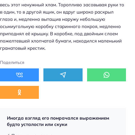
весь этот ненужный хлам. Торопливо засовывая руки то
в один, то в другой ящик, он вдруг широко раскрыл
глаза и, медленно вытащив наружу небольшую
осьмиугольную коробку старинного покроя, медленно
приподнял её крышку. В коробке, под двойным слоем
пожелтевшей хлопчатой бумаги, находился маленький
Н
гранатовый крестик.
а
й
Поделиться
т
и
:
Иногда взгляд его помрачался выражением
будто усталости или скуки