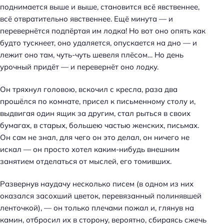
поднимается выше и выше, становится всё явственнее,
всё отвратительно явственнее. Ещё минута — и
перевернётся подпёртая им лодка! Но вот оно опять как
будто тускнеет, оно удаляется, опускается на дно — и
лежит оно там, чуть-чуть шевеля плёсом… Но день
урочный придёт — и перевернёт оно лодку.
Он тряхнул головою, вскочил с кресла, раза два
прошёлся по комнате, присел к письменному столу и,
выдвигая один ящик за другим, стал рыться в своих
бумагах, в старых, большею частью женских, письмах.
Он сам не знал, для чего он это делал, он ничего не
искал — он просто хотел каким-нибудь внешним
занятием отделаться от мыслей, его томивших.
Развернув наудачу несколько писем (в одном из них
оказался засохший цветок, перевязанный полинявшей
ленточкой), — он только плечами пожал и, глянув на
камин, отбросил их в сторону, вероятно, сбираясь сжечь