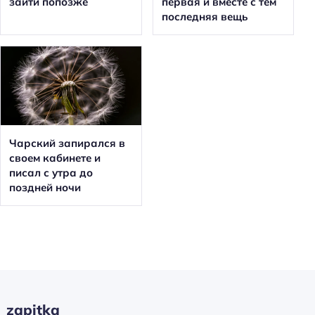
зайти попозже
первая и вместе с тем
последняя вещь
Чарский запирался в
своем кабинете и
писал с утра до
поздней ночи
zapitka