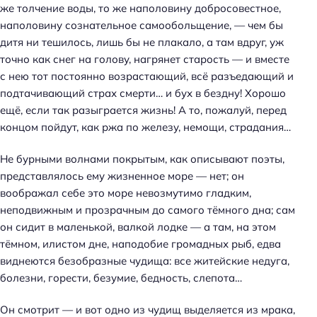
же толчение воды, то же наполовину добросовестное,
наполовину сознательное самообольщение, — чем бы
дитя ни тешилось, лишь бы не плакало, а там вдруг, уж
точно как снег на голову, нагрянет старость — и вместе
с нею тот постоянно возрастающий, всё разъедающий и
подтачивающий страх смерти… и бух в бездну! Хорошо
ещё, если так разыграется жизнь! А то, пожалуй, перед
концом пойдут, как ржа по железу, немощи, страдания…
Не бурными волнами покрытым, как описывают поэты,
представлялось ему жизненное море — нет; он
воображал себе это море невозмутимо гладким,
неподвижным и прозрачным до самого тёмного дна; сам
он сидит в маленькой, валкой лодке — а там, на этом
тёмном, илистом дне, наподобие громадных рыб, едва
виднеются безобразные чудища: все житейские недуга,
болезни, горести, безумие, бедность, слепота…
Он смотрит — и вот одно из чудищ выделяется из мрака,