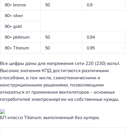
80+ bronze
50
0,9
80+ silver
80+ gold
80+ platinum
50
0,94
80+ Titanum
50
0,95
Все цифры даны для напряжения сети 220 (230) вольт.
Высокие значения КПД достигаются различными
способами, в том числе, схемотехническими и
Н
конструкционными решениями, позволяющими
а
отказаться от применения вентиляторов – основных
й
потребителей электроэнергии на собственные нужды.
т
и
:
БП класса Titanum, выполненный без кулера.