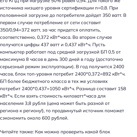
Его КПД при нагрузке 50% равен 0,94. Для такого же
источника низшего уровня сертификации n=0,8. При
половинной загрузке до потребителя дойдет 350 ватт. В
первом случае потребление от сети составит
350/0,94=372 ватт, за час придется оплатить,
соответственно, 0,372 кВт*часа. Во втором случае
получатся цифры 437 ватт и 0,437 кВт*ч. Пусть
компьютер работает под средней загрузкой БП 0,5 от
максимума 8 часов в день 300 дней в году (достаточно
серьезный режим эксплуатации). В год получится 2400
часов, блок топ-уровня потребит 2400*0,372=892 кВт*ч.
БП более бюджетного класса в тех же условиях
потребит 2400*0,437=1050 кВт*ч. Разница составит 158
кВт*ч. Если взять стоимость киловатт*часа для
населения 3,8 рубля (цена может быть разной от
региона к региону!), то продвинутый источник поможет
сэкономить около 600 рублей.
Читайте также:
Как можно проверить какой блок