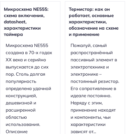
Микросхема NE555:
Термистор: как он
схема включения,
работает, основные
datasheet,
характеристики,
характеристики
обозначение на схеме
таймера
и применение
Микросхема NE555
Пожалуй, самый
создана в 70-х годах
распространённый
XX века и серийно
пассивный элемент в
выпускается до сих
электротехнике и
пор. Столь долгая
электронике –
популярность
постоянный резистор.
определена удачной
Его сопротивление в
конструкцией,
идеале постоянно.
дешевизной и
Наряду с этим,
расширенной
применение находят
областью
и компоненты, чьи
использования.
характеристики
Описание
зависят от...