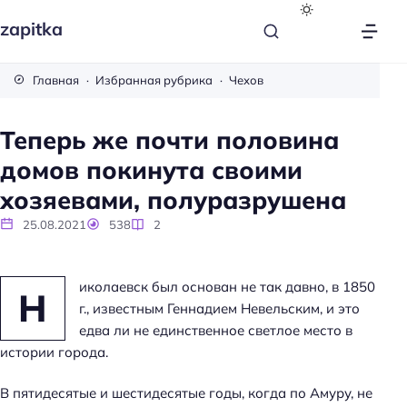
zapitka
Главная
Избранная рубрика
Чехов
Теперь же почти половина
домов покинута своими
хозяевами, полуразрушена
25.08.2021
538
2
иколаевск был основан не так давно, в 1850
Н
г., известным Геннадием Невельским, и это
едва ли не единственное светлое место в
истории города.
В пятидесятые и шестидесятые годы, когда по Амуру, не