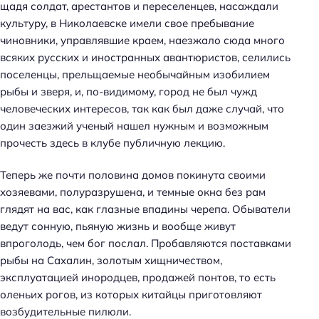
щадя солдат, арестантов и переселенцев, насаждали
культуру, в Николаевске имели свое пребывание
чиновники, управлявшие краем, наезжало сюда много
всяких русских и иностранных авантюристов, селились
поселенцы, прельщаемые необычайным изобилием
рыбы и зверя, и, по-видимому, город не был чужд
человеческих интересов, так как был даже случай, что
один заезжий ученый нашел нужным и возможным
прочесть здесь в клубе публичную лекцию.
Теперь же почти половина домов покинута своими
хозяевами, полуразрушена, и темные окна без рам
глядят на вас, как глазные впадины черепа. Обыватели
ведут сонную, пьяную жизнь и вообще живут
впроголодь, чем бог послал. Пробавляются поставками
рыбы на Сахалин, золотым хищничеством,
эксплуатацией инородцев, продажей понтов, то есть
оленьих рогов, из которых китайцы приготовляют
возбудительные пилюли.