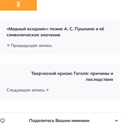
«Медный всадник»: поэма А. С. Пушкина и её
символическое значение
Н
Предыдущая запись
а
й
т
и
Творческий кризис Гоголя: причины и
:
последствия
Следующая запись
Поделитесь Вашим мнением