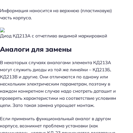
Информация наносится на верхнюю (пластиковую)
часть корпуса.
Н
а
Диод КД213А с отчетливо видимой маркировкой
й
т
Аналоги для замены
и
:
В некоторых случаях аналогами элемента КД213А
могут служить диоды из той же линейки – КД213Б,
КД213В и другие. Они отличаются по одному или
нескольким электрическим параметрам, поэтому в
каждом конкретном случае надо смотреть даташит и
проверять характеристики на соответствие условиям
цепи. Зато такая замена упрощает монтаж.
Если применить функциональный аналог в другом
корпусе, возникнет проблема установки (как
упоминалось, корпус КД-23 применяется достаточно