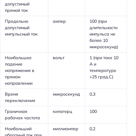
допустимый
прямой ток
Предельно
ампер
100 (при
допустимый
длительности
импульсный ток
импульса не
более 10
микросекунд)
Наибольшее
вольт
1 (при токе 10
падение
А и
напряжения в
температуре
прямом
+25 град.С)
направлении
Время
микросекунд
0,3
переключения
Граничная
килогерц
100
рабочая частота
Наибольший
миллиампер
0,2
обратный ток при