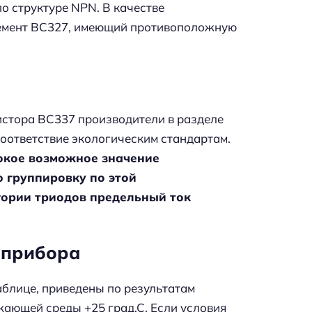
о структуре NPN. В качестве
емент BC327, имеющий противоположную
зистора BC337 производители в разделе
соответствие экологическим стандартам.
окое возможное значение
 группировку по этой
егории триодов предельный ток
 прибора
аблице, приведены по результатам
жающей среды +25 град.С. Если условия