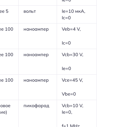
ее 5
вольт
Ie=10 мкА,
Ic=0
ее 100
наноампер
Veb=4 V,
Ic=0
ее 100
наноампер
Vcb=30 V,
Ie=0
ее 100
наноампер
Vce=45 V,
Vbe=0
повое
пикофарад
Vcb=10 V,
ие)
Ie=0,
f=1 MHz