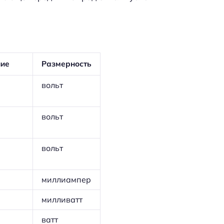
ние
Размерность
вольт
вольт
вольт
миллиампер
милливатт
ватт