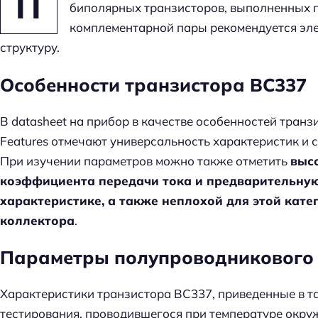
П
биполярных транзисторов, выполненных п
комплементарной пары рекомендуется эл
структуру.
Особенности транзистора BC337
В datasheet на прибор в качестве особенностей тран
Features отмечают универсальность характеристик и 
При изучении параметров можно также отметить
выс
коэффициента передачи тока и предварительную
характеристике, а также неплохой для этой кат
коллектора
.
Параметры полупроводникового
Характеристики транзистора BC337, приведенные в т
тестирования, проводившегося при температуре окру