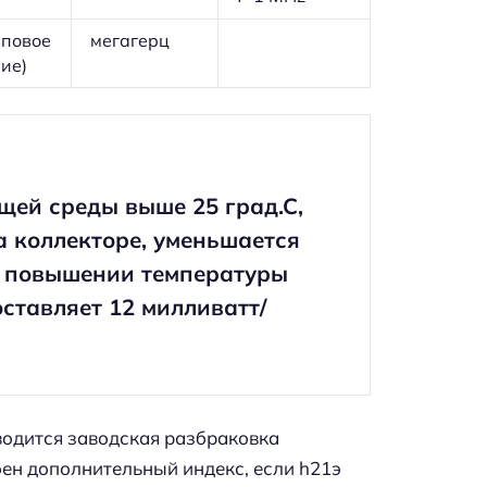
иповое
мегагерц
ие)
ей среды выше 25 град.С,
а коллекторе, уменьшается
и повышении температуры
ставляет 12 милливатт/
водится заводская разбраковка
оен дополнительный индекс, если h21э