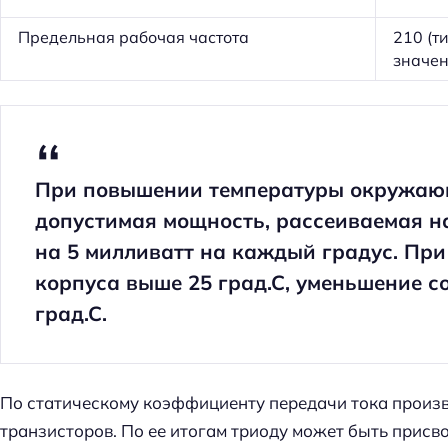
й
т
Предельная рабочая частота
210 (т
значен
и
:
При повышении температуры окружающ
допустимая мощность, рассеиваемая н
на 5 милливатт на каждый градус. Пр
корпуса выше 25 град.С, уменьшение со
град.С.
По статическому коэффициенту передачи тока произ
транзисторов. По ее итогам триоду может быть присв