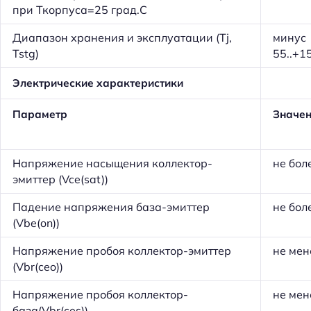
при Ткорпуса=25 град.С
Диапазон хранения и эксплуатации (Tj,
минус
Tstg)
55..+1
Электрические характеристики
Параметр
Значе
Напряжение насыщения коллектор-
не бол
эмиттер (Vce(sat))
Падение напряжения база-эмиттер
не бол
(Vbe(on))
Напряжение пробоя коллектор-эмиттер
не мен
(Vbr(ceo))
Напряжение пробоя коллектор-
не мен
база(Vbr(ces))