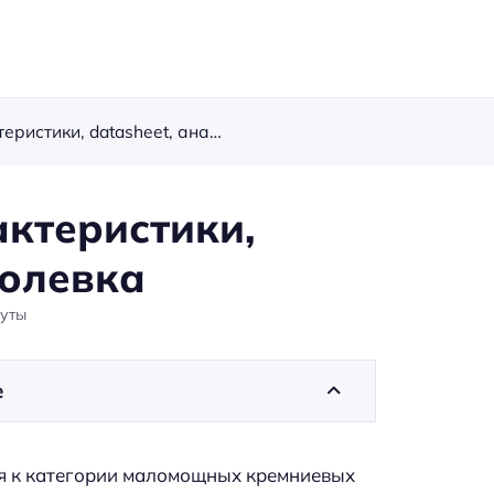
Транзистор BC337: характеристики, datasheet, аналоги, цоколевка
актеристики,
колевка
уты
е
я к категории маломощных кремниевых