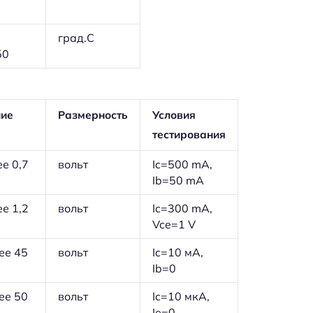
град.С
50
ние
Размерность
Условия
тестирования
ее 0,7
вольт
Ic=500 mA,
Ib=50 mA
ее 1,2
вольт
Ic=300 mA,
Vce=1 V
ее 45
вольт
Ic=10 мА,
Ib=0
ее 50
вольт
Ic=10 мкА,
Ie=0