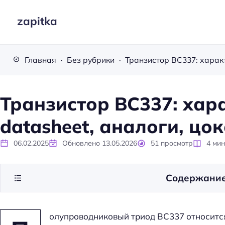
zapitka
Главная
Без рубрики
Транзистор BC337: хар
datasheet, аналоги, цо
06.02.2025
Обновлено
13.05.2026
51
просмотр
4
мин
Содержани
олупроводниковый триод BC337 относитс