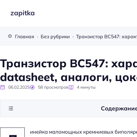
zapitka
Главная
Без рубрики
Транзистор BC547: хар
datasheet, аналоги, цо
06.02.2025
58
просмотров
4
минуты
Содержани
инейка маломощных кремниевых биполярн