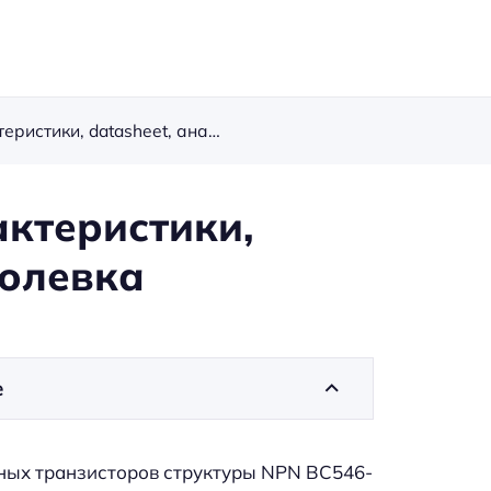
Транзистор BC547: характеристики, datasheet, аналоги, цоколевка
актеристики,
колевка
е
ых транзисторов структуры NPN BC546-