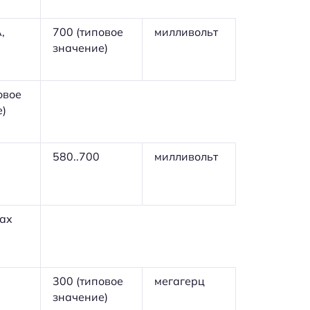
,
700 (типовое
милливольт
значение)
овое
е)
580..700
милливольт
лах
300 (типовое
мегагерц
значение)