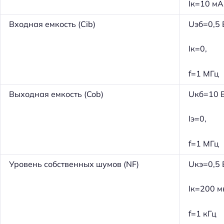
Iк=10 мА
й
т
Входная емкость (Cib)
Uэб=0,5 
и
:
Iк=0,
f=1 МГц
Выходная емкость (Cob)
Uкб=10 В
Iэ=0,
f=1 МГц
Уровень собственных шумов (NF)
Uкэ=0,5 
Iк=200 м
f=1 кГц