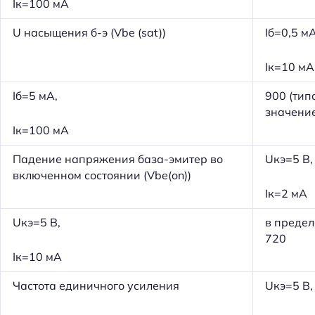
Iк=100 мА
U насыщения б-э (Vbe (sat))
Iб=0,5 мА
Iк=10 мА
Iб=5 мА,
900 (тип
значени
Iк=100 мА
Падение напряжения база-эмитер во
Uкэ=5 В,
включенном состоянии (Vbe(on))
Iк=2 мА
Uкэ=5 В,
в преде
720
Iк=10 мА
Н
Частота единичного усиления
Uкэ=5 В,
а