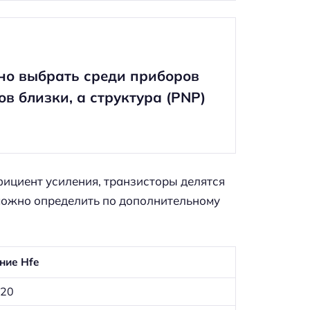
но выбрать среди приборов
в близки, а структура (PNP)
фициент усиления, транзисторы делятся
можно определить по дополнительному
ние Hfe
220