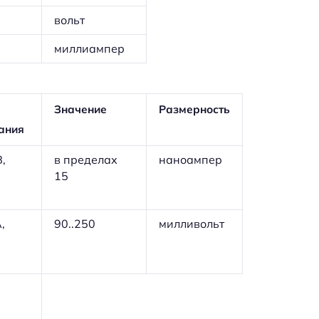
вольт
миллиампер
Значение
Размерность
ания
,
в пределах
наноампер
15
,
90..250
милливольт