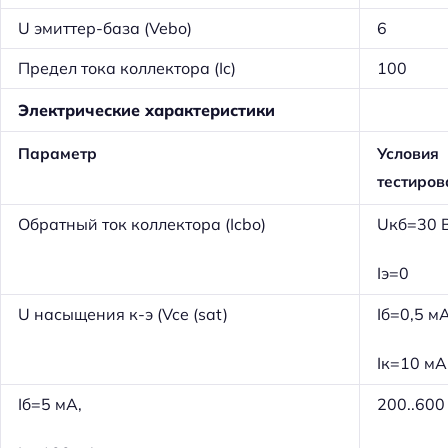
U эмиттер-база (Vebo)
6
Предел тока коллектора (Ic)
100
Электрические характеристики
Параметр
Условия
тестиров
Обратный ток коллектора (Icbo)
Uкб=30 В
Iэ=0
U насыщения к-э (Vce (sat)
Iб=0,5 мА
Iк=10 мА
Iб=5 мА,
200..600