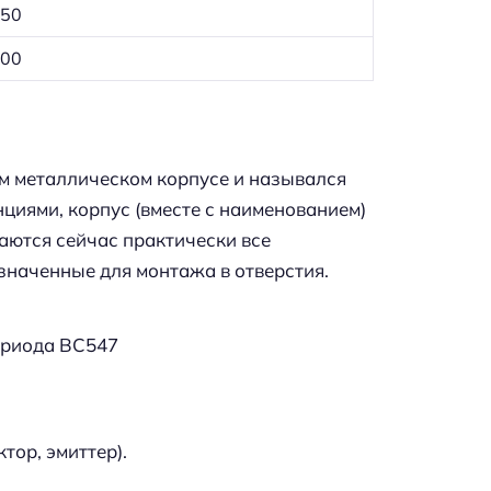
450
800
м металлическом корпусе и назывался
нциями, корпус (вместе с наименованием)
аются сейчас практически все
наченные для монтажа в отверстия.
триода BC547
тор, эмиттер).