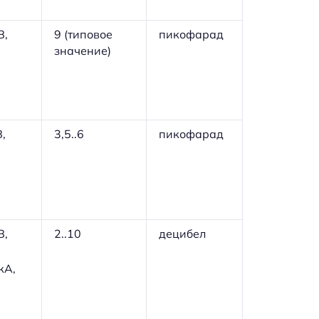
В,
9 (типовое
пикофарад
значение)
,
3,5..6
пикофарад
В,
2..10
децибел
кА,