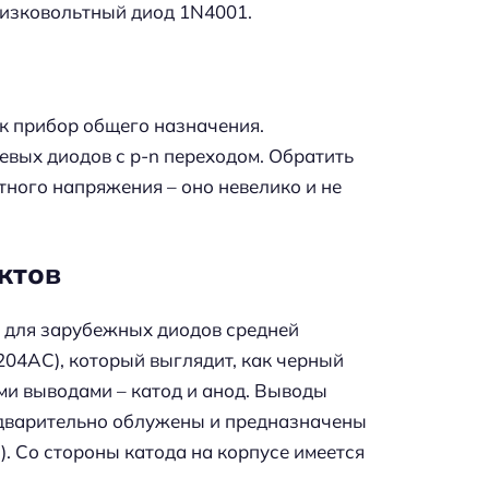
 низковольтный диод 1N4001.
ак прибор общего назначения.
вых диодов с p-n переходом. Обратить
ного напряжения – оно невелико и не
ктов
 для зарубежных диодов средней
204AC), который выглядит, как черный
и выводами – катод и анод. Выводы
едварительно облужены и предназначены
). Со стороны катода на корпусе имеется