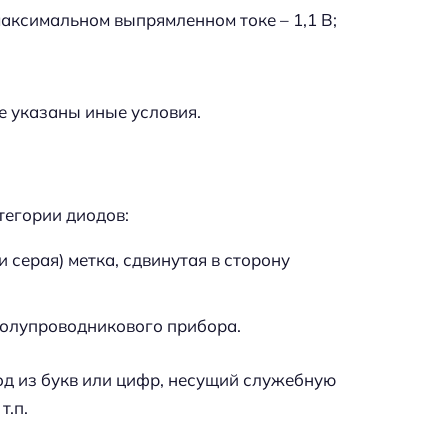
аксимальном выпрямленном токе – 1,1 В;
не указаны иные условия.
тегории диодов:
и серая) метка, сдвинутая в сторону
олупроводникового прибора.
од из букв или цифр, несущий служебную
т.п.