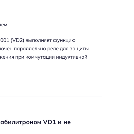
лем
4001 (VD2) выполняет функцию
лючен параллельно реле для защиты
жения при коммутации индуктивной
абилитроном VD1 и не