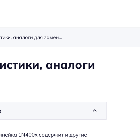
Диод 1N4001: характеристики, аналоги для замены, datasheet
истики, аналоги
е
инейка 1N400x содержит и другие