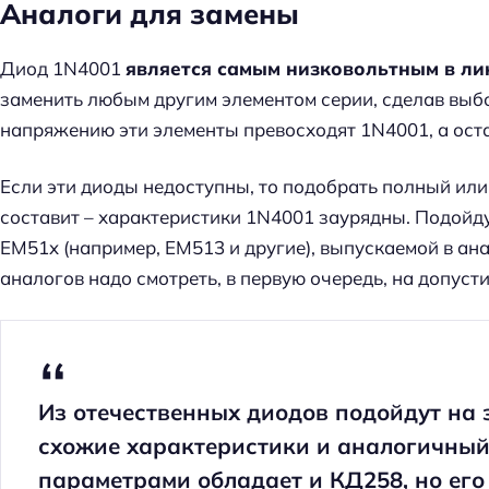
Аналоги для замены
й
т
Диод 1N4001
является самым низковольтным в ли
и
заменить любым другим элементом серии, сделав выбо
:
напряжению эти элементы превосходят 1N4001, а ос
Если эти диоды недоступны, то подобрать полный ил
составит – характеристики 1N4001 заурядны. Подойд
EM51x (например, EM513 и другие), выпускаемой в ан
аналогов надо смотреть, в первую очередь, на допуст
Из отечественных диодов подойдут на
схожие характеристики и аналогичны
параметрами обладает и КД258, но его