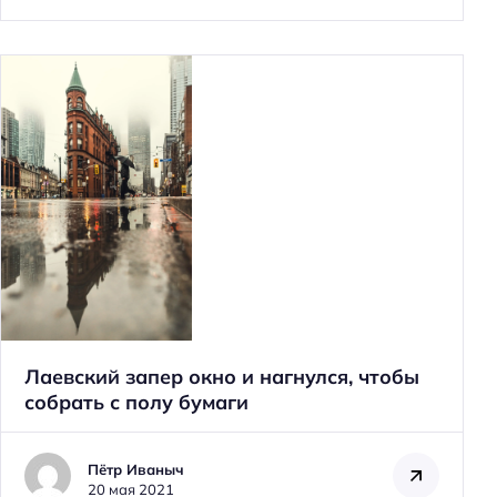
Н
а
й
т
и
:
Лаевский запер окно и нагнулся, чтобы
собрать с полу бумаги
Пётр Иваныч
20 мая 2021